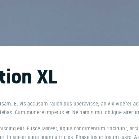
tion XL
usam. Et vis accusam rationibus liberavisse, an vix viderer a
niebas. Cum munere impetus et. Ne nam simul oblique alterum
scing elit. Fusce laoreet, ligula condimentum tincidunt, arcu 
tor, in scelerisque quam ultricies. Phasellus et ipsum justo.