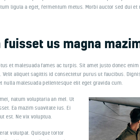
ntum ligula a eget, fermentum metus. Morbi auctor sed dui et
ta fuisset us magna mazi
etus et malesuada fames ac turpis. Sit amet justo donec enim
. Velit aliquet sagittis id consectetur purus ut faucibus. Dig
t nulla malesuada pellentesque elit eget gravida cum.
 mei, natum voluptaria an mel. Ut
sset. Ea mazim suavitate ius. Ei
ut est. Ne vix voluptua.
rat volutpat. Quisque tortor