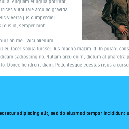
lla. Aliquam et ligula porttitor,
ltrices vulputate arcu ac gravida.
lis viverra justo imperdiet
 felis id, semper nibh.
entur an mei. Wisi alienum
Sit eu facer soluta fuisset. Ius magna mazim id. In putant co
 dicam sadipscing no. Nullam arcu enim, dictum at pharetra ph
 justo. Donec hendrerit diam. Pellentesque egestas risus a cur
ctetur adipiscing elit, sed do eiusmod tempor incididunt 